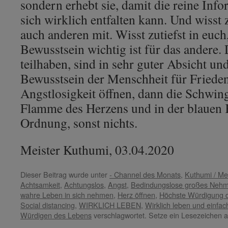
sondern erhebt sie, damit die reine Info
sich wirklich entfalten kann. Und wisst zu
auch anderen mit. Wisst zutiefst in euch
Bewusstsein wichtig ist für das andere. 
teilhaben, sind in sehr guter Absicht und
Bewusstsein der Menschheit für Frieden
Angstlosigkeit öffnen, dann die Schwin
Flamme des Herzens und in der blauen K
Ordnung, sonst nichts.
Meister Kuthumi, 03.04.2020
Dieser Beitrag wurde unter
- Channel des Monats
,
Kuthumi / Me
Achtsamkeit
,
Achtungslos
,
Angst
,
Bedindungslose großes Neh
wahre Leben in sich nehmen
,
Herz öffnen
,
Höchste Würdigung 
Social distancing
,
WIRKLICH LEBEN
,
Wirklich leben und einfac
Würdigen des Lebens
verschlagwortet. Setze ein Lesezeichen 