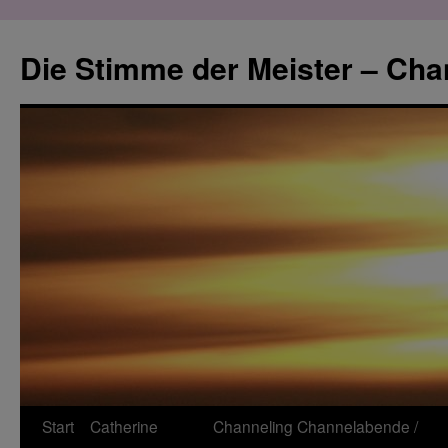
Zum
Inhalt
Die Stimme der Meister – Cha
springen
Start
Catherine
Channeling
Channelabende /