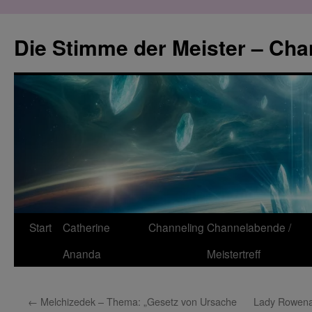
Zum
Inhalt
Die Stimme der Meister – Cha
springen
Start
Catherine
Channeling
Channelabende /
Ananda
Meistertreff
←
Melchizedek – Thema: „Gesetz von Ursache
Lady Rowena