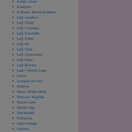
Joshua / Jesus
Konfuzius
Kuthumi / Meister Kuthumi
Lady Amethyst
Lady Clarity
Lady Constance
Lady Esmeralda
Lady Esther
Lady Iris
Lady Nada
Lady Opalescence
Lady Peace
Lady Rowena
Lanto / Meister Lanto
Laotse
Leonardo da Vinci
Maitreya
Maria / Mutter Maria
Maria aus Magdala
Meister Lanto
Meister Ling
Melchizedek
Pythagoras
Saint Germain
Salomon