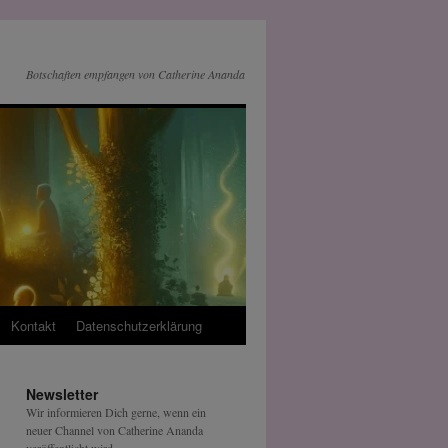
Botschaften empfangen von Catherine Ananda
Kontakt
Datenschutz­erklärung
Newsletter
Wir informieren Dich gerne, wenn ein
neuer Channel von Catherine Ananda