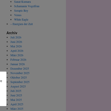
Sanat Kumara
Schamanin Vogelfrau
Serapis Bey
Venus
White Eagle
– Energien der Zeit
Archiv
Juli 2026
Juni 2026
Mai 2026
April 2026
März 2026
Februar 2026
Januar 2026
Dezember 2025
November 2025
Oktober 2025
re
September 2025
August 2025
Juli 2025
Juni 2025
Mai 2025
April 2025
März 2025