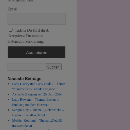
veröffentlicht wird.
Email
Indem Du fortfährst,
akzeptierst Du unsere
Datenschutzerklärung.
Neueste Beiträge
Lady Clarity und Lady Nada – Thema:
“Flamme der klärende Hingabe.“
Aktuelle Energien seit 26. Juni 2026
Lady Rowena – Thema: „Leben in
Einklang mit dem Herzen.“
Serapis Bey – Thema: „Lichtdusche –
Baden im weißen Strahl.“
Meister Kuthumi – Thema: „Dualität
transzendieren“