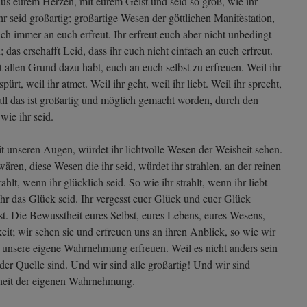
 aus eurem Herzen, mit eurem Geist und seid so groß, wie ihr
ihr seid großartig; großartige Wesen der göttlichen Manifestation,
ich immer an euch erfreut. Ihr erfreut euch aber nicht unbedingt
; das erschafft Leid, dass ihr euch nicht einfach an euch erfreut.
ht allen Grund dazu habt, euch an euch selbst zu erfreuen. Weil ihr
spürt, weil ihr atmet. Weil ihr geht, weil ihr liebt. Weil ihr sprecht,
all das ist großartig und möglich gemacht worden, durch den
wie ihr seid.
t unseren Augen, würdet ihr lichtvolle Wesen der Weisheit sehen.
ren, diese Wesen die ihr seid, würdet ihr strahlen, an der reinen
ahlt, wenn ihr glücklich seid. So wie ihr strahlt, wenn ihr liebt
n ihr das Glück seid. Ihr vergesst euer Glück und euer Glück
bst. Die Bewusstheit eures Selbst, eures Lebens, eures Wesens,
keit; wir sehen sie und erfreuen uns an ihren Anblick, so wie wir
 unsere eigene Wahrnehmung erfreuen. Weil es nicht anders sein
 der Quelle sind. Und wir sind alle großartig! Und wir sind
sheit der eigenen Wahrnehmung.