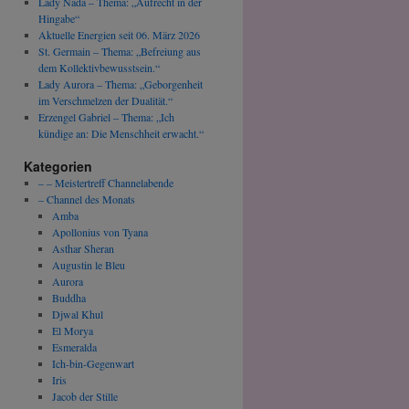
Lady Nada – Thema: „Aufrecht in der
Hingabe“
Aktuelle Energien seit 06. März 2026
St. Germain – Thema: „Befreiung aus
dem Kollektivbewusstsein.“
Lady Aurora – Thema: „Geborgenheit
im Verschmelzen der Dualität.“
Erzengel Gabriel – Thema: „Ich
kündige an: Die Menschheit erwacht.“
Kategorien
– – Meistertreff Channelabende
– Channel des Monats
Amba
Apollonius von Tyana
Asthar Sheran
Augustin le Bleu
Aurora
Buddha
Djwal Khul
El Morya
Esmeralda
Ich-bin-Gegenwart
Iris
Jacob der Stille