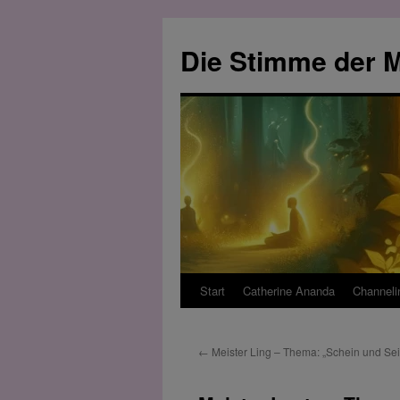
Zum
Inhalt
Die Stimme der M
springen
Start
Catherine Ananda
Channeli
←
Meister Ling – Thema: „Schein und Sei