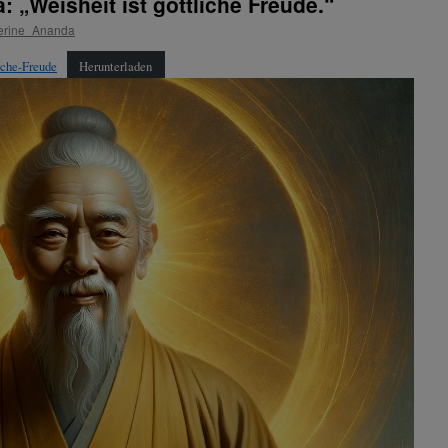
 „Weisheit ist göttliche Freude.“
erine_Ananda
iche-Freude
Herunterladen