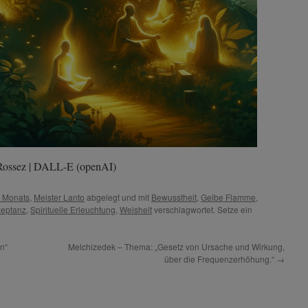
u Rossez | DALL-E (openAI)
s Monats
,
Meister Lanto
abgelegt und mit
Bewusstheit
,
Gelbe Flamme
,
zeptanz
,
Spirituelle Erleuchtung
,
Weisheit
verschlagwortet. Setze ein
n“
Melchizedek – Thema: „Gesetz von Ursache und Wirkung,
über die Frequenzerhöhung.“
→