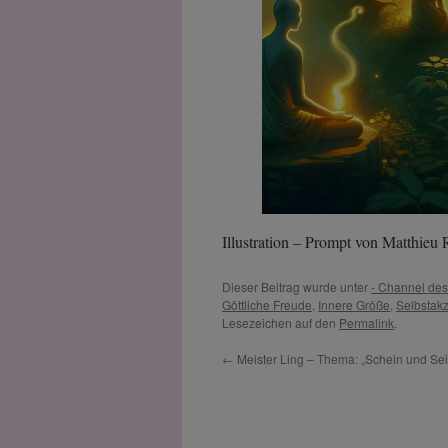
Illustration – Prompt von Matthie
Dieser Beitrag wurde unter
- Channel de
Göttliche Freude
,
Innere Größe
,
Selbstak
Lesezeichen auf den
Permalink
.
←
Meister Ling – Thema: „Schein und Sei