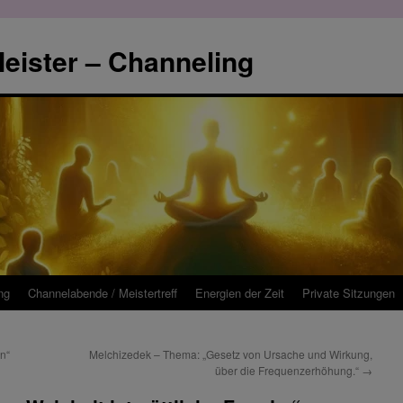
eister – Channeling
ng
Channelabende / Meistertreff
Energien der Zeit
Private Sitzungen
n“
Melchizedek – Thema: „Gesetz von Ursache und Wirkung,
über die Frequenzerhöhung.“
→