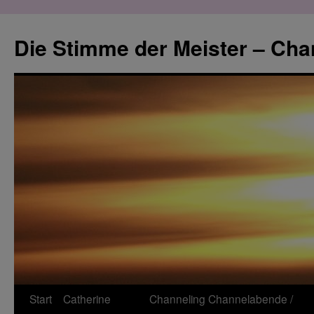
Zum
Inhalt
Die Stimme der Meister – Cha
springen
Start
Catherine
Channeling
Channelabende /