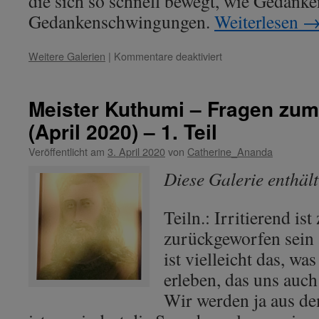
die sich so schnell bewegt, wie Gedanke
Gedankenschwingungen.
Weiterlesen
für
Weitere Galerien
|
Kommentare deaktiviert
Meister
Kuthumi
–
Meister Kuthumi – Fragen zum
Fragen
(April 2020) – 1. Teil
zum
Coronavirus
Veröffentlicht am
3. April 2020
von
Catherine_Ananda
(April
2020)
Diese Galerie enthäl
–
2.
Teil
Teiln.: Irritierend ist
zurückgeworfen sein 
ist vielleicht das, w
erleben, das uns auch 
Wir werden ja aus de