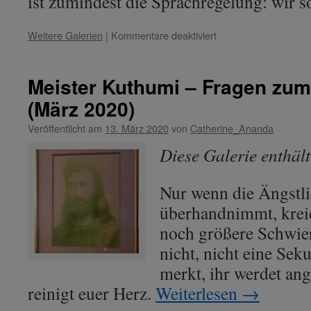
ist zumindest die Sprachregelung: wir 
für
Weitere Galerien
|
Kommentare deaktiviert
Meister
Kuthumi
–
Meister Kuthumi – Fragen zum
Fragen
(März 2020)
zum
Coronavirus
Veröffentlicht am
13. März 2020
von
Catherine_Ananda
(April
2020)
Diese Galerie enthäl
–
1.
Teil
Nur wenn die Ängstli
überhandnimmt, krei
noch größere Schwier
nicht, nicht eine Se
merkt, ihr werdet ange
reinigt euer Herz.
Weiterlesen
→