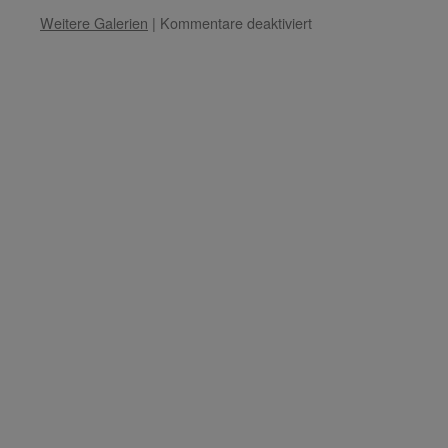
für
Weitere Galerien
|
Kommentare deaktiviert
Meister
Kuthumi
–
Fragen
zum
Coronavirus
(März
2020)