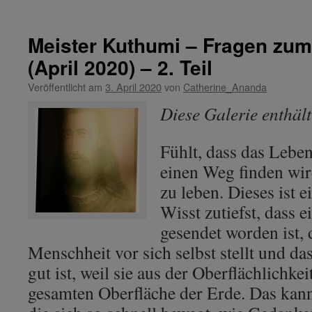
Meister
Kuthumi
–
Meister Kuthumi – Fragen zum
„Bewusstes
(April 2020) – 2. Teil
Abschließen
eines
Veröffentlicht am
3. April 2020
von
Catherine_Ananda
Zyklus
der
Diese Galerie enthäl
Meisterschaft.“
Fühlt, dass das Lebe
einen Weg finden wir
zu leben. Dieses ist 
Wisst zutiefst, dass 
gesendet worden ist, 
Menschheit vor sich selbst stellt und da
gut ist, weil sie aus der Oberflächlichkei
gesamten Oberfläche der Erde. Das kann