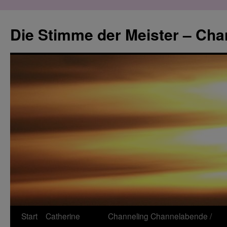
Zum
Inhalt
Die Stimme der Meister – Cha
springen
Start
Catherine
Channeling
Channelabende /