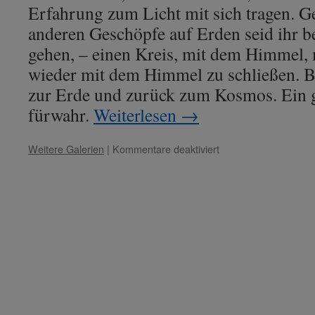
Erfahrung zum Licht mit sich tragen. G
anderen Geschöpfe auf Erden seid ihr b
gehen, – einen Kreis, mit dem Himmel, 
wieder mit dem Himmel zu schließen. 
zur Erde und zurück zum Kosmos. Ein 
fürwahr.
Weiterlesen
→
für
Weitere Galerien
|
Kommentare deaktiviert
Lady
Nada
–
Thema:
„Schulung
in
den
Kleidern
der
Seele.“