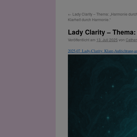
←
Lady Clarity – Thema: „Harmonie durch
Klarheit durch Harmonie.“
Lady Clarity – Thema: 
Veröffentlicht am
13. Juli 2025
von
Cathe
2025-07_Lady-Clarity_Klare-Aufrichtung-au