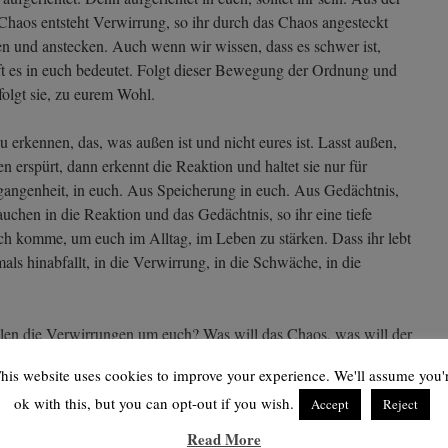
 Chaos entsteht Verwirrung, so ihr durch das Chaos angesteckt
n und anstecken. Auch wenn wir wissen, dass es schwer ist,
t es in euch bedeutet. Folgt dieser Bewegung der Ordnung und
folgt sie, zu eurem Wohl.
u erkennen, das, was außen ist und nicht eures ist. Lasst außen,
n erspürt, dann erkennt die Reaktion und haltet sie nur für
gangenheit, in euch. Aus Speicherung in euch. Aus Gedächtnis,
tauchen in die Reaktion und das Gedächtnis, so ihr eine tiefe
ich komme, um euch im Alltag, im Leben zu stärken. Dass ihr lebt
als hinabfallt, in die Verwirrung, in die Schwäche, in die
len die Verwirrungen um euch? Was will das Chaos, was will der
Schaut genau hin. Schaut hin mit meiner Kraft. Will es euch stark
his website uses cookies to improve your experience. We'll assume you'
, es will euch nur schwächen. Es will euch nur gehorsam
ok with this, but you can opt-out if you wish.
 will es nicht
.
Das will es nicht
.
Accept
Reject
Read More