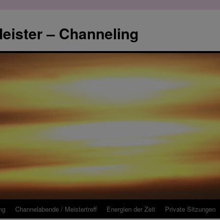
eister – Channeling
ng
Channelabende / Meistertreff
Energien der Zeit
Private Sitzungen