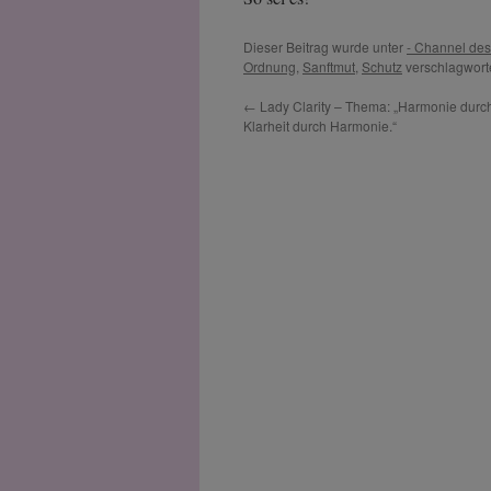
Dieser Beitrag wurde unter
- Channel de
Ordnung
,
Sanftmut
,
Schutz
verschlagworte
←
Lady Clarity – Thema: „Harmonie durch
Klarheit durch Harmonie.“