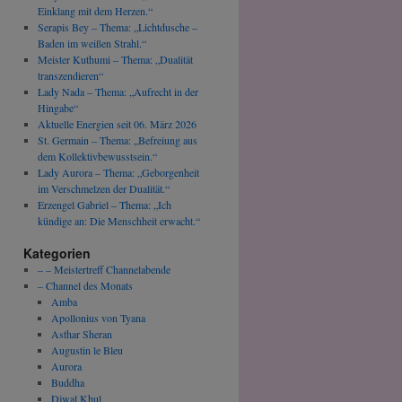
Einklang mit dem Herzen.“
Serapis Bey – Thema: „Lichtdusche –
Baden im weißen Strahl.“
Meister Kuthumi – Thema: „Dualität
transzendieren“
Lady Nada – Thema: „Aufrecht in der
Hingabe“
Aktuelle Energien seit 06. März 2026
St. Germain – Thema: „Befreiung aus
dem Kollektivbewusstsein.“
Lady Aurora – Thema: „Geborgenheit
im Verschmelzen der Dualität.“
Erzengel Gabriel – Thema: „Ich
kündige an: Die Menschheit erwacht.“
Kategorien
– – Meistertreff Channelabende
– Channel des Monats
Amba
Apollonius von Tyana
Asthar Sheran
Augustin le Bleu
Aurora
Buddha
Djwal Khul