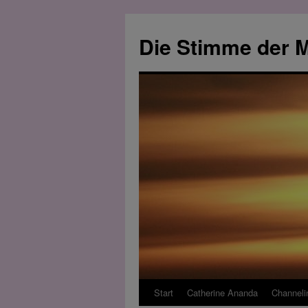
Zum
Inhalt
Die Stimme der M
springen
Start
Catherine Ananda
Channeli