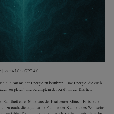
ez | openAI ChatGPT 4.0
euch nun mit meiner Energie zu berühren. Eine Energie, die euch
 auch ausgleicht und beruhigt, in der Kraft, in der Klarheit.
der Sanftheit eurer Mitte, aus der Kraft eurer Mitte… Es ist eure
t nun zu euch, die aquamarine Flamme der Klarheit, des Wohlseins.
aufgerichtet. Denn aufgerichtet in euch, solltet ihr sein. Aus der