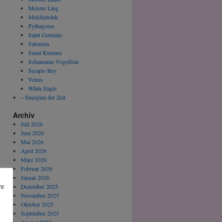
Meister Ling
Melchizedek
Pythagoras
Saint Germain
Salomon
Sanat Kumara
Schamanin Vogelfrau
Serapis Bey
Venus
White Eagle
– Energien der Zeit
Archiv
Juli 2026
Juni 2026
Mai 2026
April 2026
März 2026
Februar 2026
Januar 2026
re
Dezember 2025
November 2025
Oktober 2025
September 2025