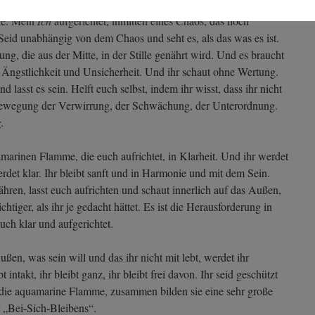
s will ich leben? Freiheit von alten Resonanzen. Freiheit von
rke. Mein
Ich
aufgerichtet, inmitten eines Chaos, das noch
Seid unabhängig von dem Chaos und seht es, als das was es ist.
ng, die aus der Mitte, in der Stille genährt wird. Und es braucht
s Ängstlichkeit und Unsicherheit. Und ihr schaut ohne Wertung.
nd lasst es sein. Helft euch selbst, indem ihr wisst, dass ihr nicht
Bewegung der Verwirrung, der Schwächung, der Unterordnung.
r
.
uamarinen Flamme, die euch aufrichtet, in Klarheit. Und ihr werdet
erdet klar. Ihr bleibt sanft und in Harmonie und mit dem Sein.
ähren, lasst euch aufrichten und schaut innerlich auf das Außen,
htiger, als ihr je gedacht hättet. Es ist die Herausforderung in
uch klar und aufgerichtet.
ßen, was sein will und das ihr nicht mit lebt, werdet ihr
 intakt, ihr bleibt ganz, ihr bleibt frei davon. Ihr seid geschützt
die aquamarine Flamme, zusammen bilden sie eine sehr große
r „Bei-Sich-Bleibens“.