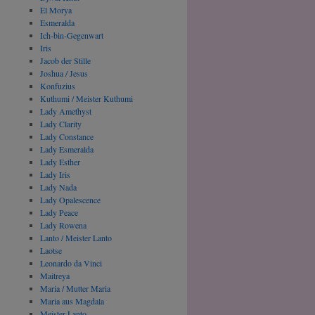
El Morya
Esmeralda
Ich-bin-Gegenwart
Iris
Jacob der Stille
Joshua / Jesus
Konfuzius
Kuthumi / Meister Kuthumi
Lady Amethyst
Lady Clarity
Lady Constance
Lady Esmeralda
Lady Esther
Lady Iris
Lady Nada
Lady Opalescence
Lady Peace
Lady Rowena
Lanto / Meister Lanto
Laotse
Leonardo da Vinci
Maitreya
Maria / Mutter Maria
Maria aus Magdala
Meister Lanto