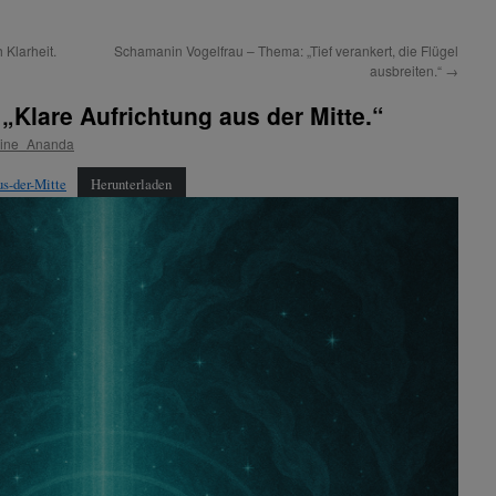
 Klarheit.
Schamanin Vogelfrau – Thema: „Tief verankert, die Flügel
ausbreiten.“
→
„Klare Aufrichtung aus der Mitte.“
rine_Ananda
s-der-Mitte
Herunterladen