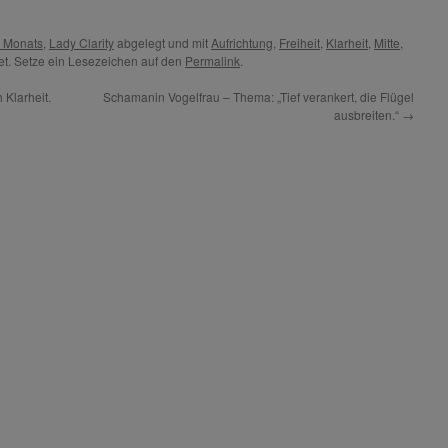
s Monats
,
Lady Clarity
abgelegt und mit
Aufrichtung
,
Freiheit
,
Klarheit
,
Mitte
,
t. Setze ein Lesezeichen auf den
Permalink
.
 Klarheit.
Schamanin Vogelfrau – Thema: „Tief verankert, die Flügel
ausbreiten.“
→