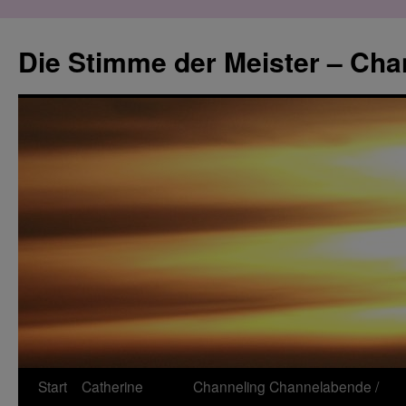
Zum
Inhalt
Die Stimme der Meister – Cha
springen
Start
Catherine
Channeling
Channelabende /