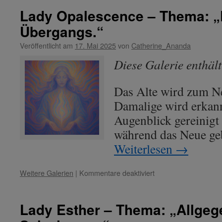
–
Lady Opalescence – Thema: „
Thema:
Übergangs.“
„Klare
Aufrichtung
Veröffentlicht am
17. Mai 2025
von
Catherine_Ananda
aus
der
Diese Galerie enthäl
Mitte.“
Das Alte wird zum Ne
Damalige wird erkan
Augenblick gereinigt 
während das Neue ge
Weiterlesen
→
für
Weitere Galerien
|
Kommentare deaktiviert
Lady
Opalescence
–
Lady Esther – Thema: „Allgeg
Thema:
„Drei