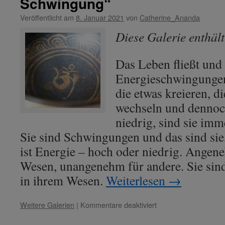
Schwingung“
Phasen
Veröffentlicht am
8. Januar 2021
von
Catherine_Ananda
des
Übergangs.“
Diese Galerie enthäl
Das Leben fließt und 
Energieschwingungen
die etwas kreieren, 
wechseln und dennoc
niedrig, sind sie imme
Sie sind Schwingungen und das sind sie,
ist Energie – hoch oder niedrig. Ange
Wesen, unangenehm für andere. Sie sind 
in ihrem Wesen.
Weiterlesen
→
für
Weitere Galerien
|
Kommentare deaktiviert
Lady
Esther