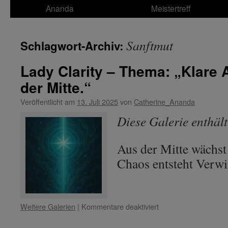
Ananda
Meistertreff
Sanftmut
Schlagwort-Archiv:
Lady Clarity – Thema: „Klare 
der Mitte.“
Veröffentlicht am
13. Juli 2025
von
Catherine_Ananda
Diese Galerie enthäl
Aus der Mitte wächst
Chaos entsteht Verw
für
Weitere Galerien
|
Kommentare deaktiviert
Lady
Clarity