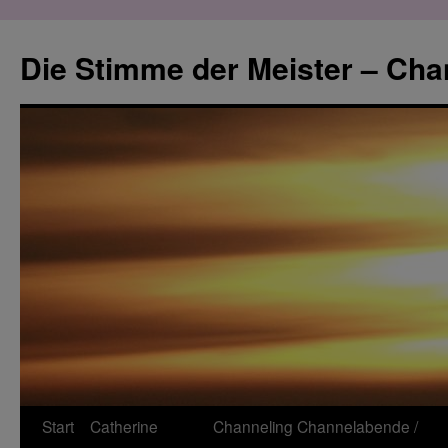
Zum
Inhalt
Die Stimme der Meister – Cha
springen
Start
Catherine
Channeling
Channelabende /