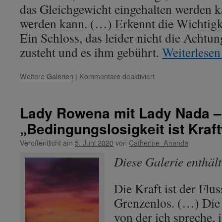
das Gleichgewicht eingehalten werden k
werden kann. (…) Erkennt die Wichtigk
Ein Schloss, das leider nicht die Acht
zusteht und es ihm gebührt.
Weiterlese
für
Weitere Galerien
|
Kommentare deaktiviert
Pythagoras
–
Thema:
Lady Rowena mit Lady Nada 
„Solar
„Bedingungslosigkeit ist Kraf
Plexus
=
Veröffentlicht am
5. Juni 2020
von
Catherine_Ananda
Schloss
der
Diese Galerie enthäl
Menschlichkeit.“
Die Kraft ist der Flus
Grenzenlos. (…) Die 
von der ich spreche, 