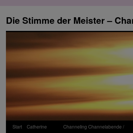
Zum
Inhalt
Die Stimme der Meister – Cha
springen
Start
Catherine
Channeling
Channelabende /