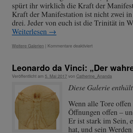
spürt ihr wirklich die Kraft der Manifes
Kraft der Manifestation ist nicht zwei in 
drei. Jeder von euch ist die Trinität in W
Weiterlesen
→
für
Weitere Galerien
|
Kommentare deaktiviert
Meister
Kuthumi
–
Leonardo da Vinci: „Der wahr
Thema:
„Dualität
Veröffentlicht am
5. Mai 2017
von
Catherine_Ananda
bildet
Diese Galerie enthäl
Einheit
–
die
Wenn alle Tore offen 
Trinität
Öffnungen offen – un
in
euch.“
Er ist stark im Sein, e
hat, und sein Werden