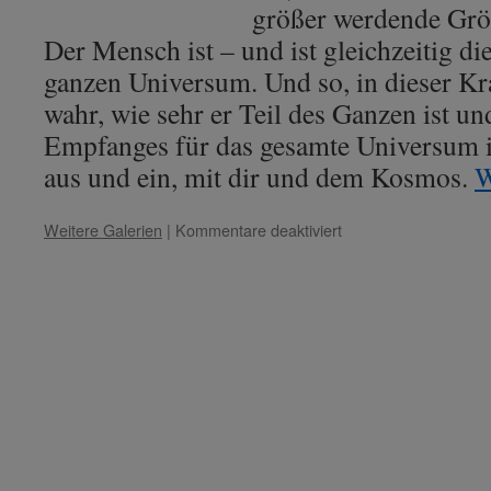
größer werdende Größ
Der Mensch ist – und ist gleichzeitig di
ganzen Universum. Und so, in dieser K
wahr, wie sehr er Teil des Ganzen ist un
Empfanges für das gesamte Universum 
aus und ein, mit dir und dem Kosmos.
W
für
Weitere Galerien
|
Kommentare deaktiviert
Leonardo
da
Vinci:
„Der
wahre
Mensch.“