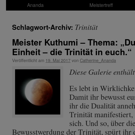
Ananda
Meistertreff
Trinität
Schlagwort-Archiv:
Meister Kuthumi – Thema: „Dua
Einheit – die Trinität in euch.“
Veröffentlicht am
19. Mai 2017
von
Catherine_Ananda
Diese Galerie enthäl
Es lebt in Wirklichkei
Damit ihr bewusst eur
ihr die Dualität ann
Trinität manifestiert, 
sich. Und so, über d
Bewusstwerdung der Trinität, spürt ihr