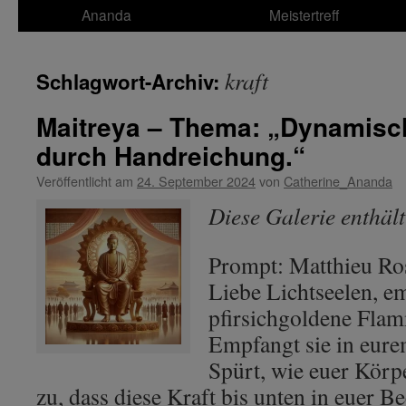
Ananda
Meistertreff
kraft
Schlagwort-Archiv:
Maitreya – Thema: „Dynamisc
durch Handreichung.“
Veröffentlicht am
24. September 2024
von
Catherine_Ananda
Diese Galerie enthäl
Prompt: Matthieu Ros
Liebe Lichtseelen, e
pfirsichgoldene Flam
Empfangt sie in eur
Spürt, wie euer Körpe
zu, dass diese Kraft bis unten in euer B