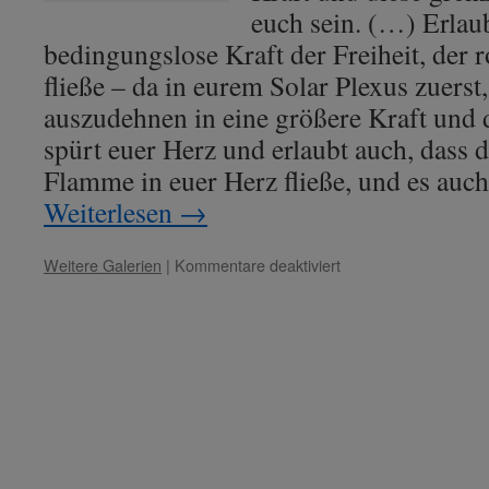
euch sein. (…) Erlaub
bedingungslose Kraft der Freiheit, der
fließe – da in eurem Solar Plexus zuers
auszudehnen in eine größere Kraft und 
spürt euer Herz und erlaubt auch, dass 
Flamme in euer Herz fließe, und es au
Weiterlesen
→
für
Weitere Galerien
|
Kommentare deaktiviert
Lady
Rowena
mit
Lady
Nada
–
Thema:
„Bedingungslosigkeit
ist
Kraftwerdung.“