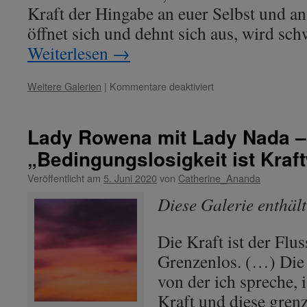
Kraft der Hingabe an euer Selbst und a
öffnet sich und dehnt sich aus, wird sc
Weiterlesen
→
für
Weitere Galerien
|
Kommentare deaktiviert
Lady
Nada
–
Lady Rowena mit Lady Nada 
Thema:
„Bedingungslosigkeit ist Kraf
„Entfaltung
der
Veröffentlicht am
5. Juni 2020
von
Catherine_Ananda
Hingabe
im
Diese Galerie enthäl
Herzen.“
Die Kraft ist der Flus
Grenzenlos. (…) Die 
von der ich spreche, 
Kraft und diese grenz