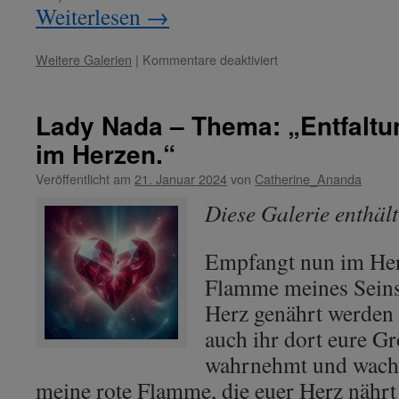
Weiterlesen
→
für
Weitere Galerien
|
Kommentare deaktiviert
Maitreya
–
Thema:
Lady Nada – Thema: „Entfaltu
„Dynamische
im Herzen.“
Verbundenheit
durch
Veröffentlicht am
21. Januar 2024
von
Catherine_Ananda
Handreichung.“
Diese Galerie enthäl
Empfangt nun im Her
Flamme meines Seins,
Herz genährt werden 
auch ihr dort eure G
wahrnehmt und wachs
meine rote Flamme, die euer Herz nährt 