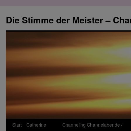
Zum
Inhalt
Die Stimme der Meister – Cha
springen
Start
Catherine
Channeling
Channelabende /