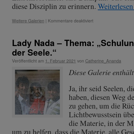
diese Disziplin zu erinnern.
Weiterlese
für
Weitere Galerien
|
Kommentare deaktiviert
Konfuzius
–
Thema:
Lady Nada – Thema: „Schulung
„Die
der Seele.“
Disziplin
des
Veröffentlicht am
1. Februar 2021
von
Catherine_Ananda
Schülers
des
Diese Galerie enthäl
Lichtes“
Ja, ihr seid Seelen, di
haben, diesen Weg de
zu gehen, um die Rü
Lichtbewusstsein übe
die Materie, in der M
um zu helfen, dass die Materie, alle Ge