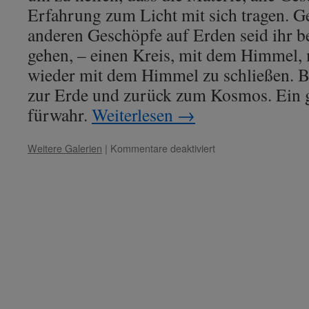
Erfahrung zum Licht mit sich tragen. G
anderen Geschöpfe auf Erden seid ihr b
gehen, – einen Kreis, mit dem Himmel, 
wieder mit dem Himmel zu schließen. 
zur Erde und zurück zum Kosmos. Ein 
fürwahr.
Weiterlesen
→
für
Weitere Galerien
|
Kommentare deaktiviert
Lady
Nada
–
Thema:
„Schulung
in
den
Kleidern
der
Seele.“