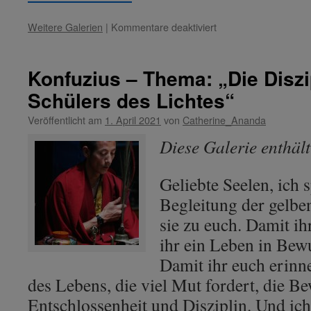
für
Weitere Galerien
|
Kommentare deaktiviert
Lady
Nada
–
Konfuzius – Thema: „Die Diszi
Thema:
Schülers des Lichtes“
„Entfaltung
der
Veröffentlicht am
1. April 2021
von
Catherine_Ananda
Hingabe
im
Diese Galerie enthäl
Herzen.“
Geliebte Seelen, ich 
Begleitung der gelb
sie zu euch. Damit ih
ihr ein Leben in Bewu
Damit ihr euch erinn
des Lebens, die viel Mut fordert, die Be
Entschlossenheit und Disziplin. Und i