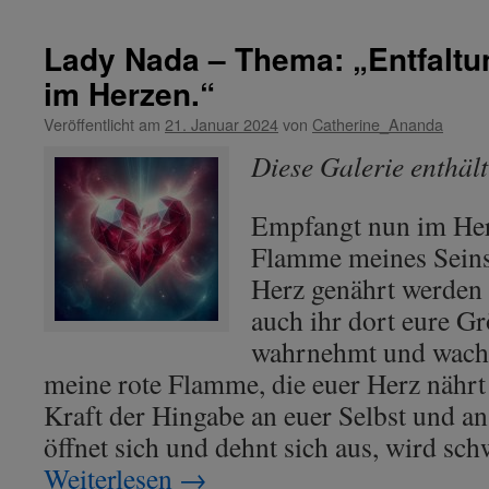
Rowena
–
Lady Nada – Thema: „Entfaltu
Thema:
im Herzen.“
„Transformation
geschieht
Veröffentlicht am
21. Januar 2024
von
Catherine_Ananda
innen
und
Diese Galerie enthäl
außen.“
Empfangt nun im Her
Flamme meines Seins,
Herz genährt werden 
auch ihr dort eure G
wahrnehmt und wachs
meine rote Flamme, die euer Herz nährt 
Kraft der Hingabe an euer Selbst und a
öffnet sich und dehnt sich aus, wird sc
Weiterlesen
→