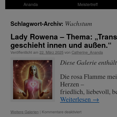
Ananda
Meistertreff
Wachstum
Schlagwort-Archiv:
Lady Rowena – Thema: „Trans
geschieht innen und außen.“
Veröffentlicht am
22. März 2025
von
Catherine_Ananda
Diese Galerie enthäl
Die rosa Flamme mein
Herzen –
friedlich, liebevoll, 
Weiterlesen
→
für
Weitere Galerien
|
Kommentare deaktiviert
Lady