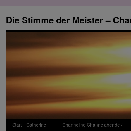
Zum
Inhalt
Die Stimme der Meister – Cha
springen
Start
Catherine
Channeling
Channelabende /