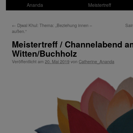
Ananda
Meistertreff
←
Djwal Khul: Thema: „Beziehung innen –
Sai
außen.“
Meistertreff / Channelabend a
Witten/Buchholz
Veröffentlicht am
20. Mai 2019
von
Catherine_Ananda