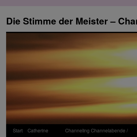
Zum
Inhalt
Die Stimme der Meister – Cha
springen
Start
Catherine
Channeling
Channelabende /